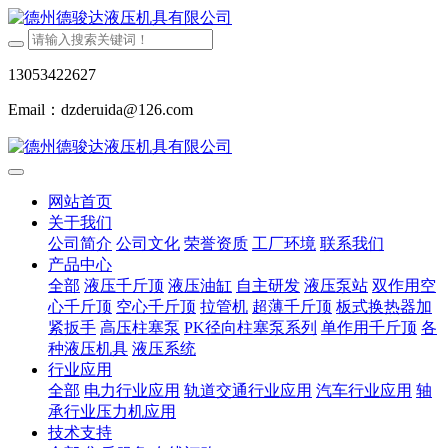
13053422627
Email：dzderuida@126.com
网站首页
关于我们
公司简介
公司文化
荣誉资质
工厂环境
联系我们
产品中心
全部
液压千斤顶
液压油缸
自主研发
液压泵站
双作用空
心千斤顶
空心千斤顶
拉管机
超薄千斤顶
板式换热器加
紧扳手
高压柱塞泵
PK径向柱塞泵系列
单作用千斤顶
各
种液压机具
液压系统
行业应用
全部
电力行业应用
轨道交通行业应用
汽车行业应用
轴
承行业压力机应用
技术支持