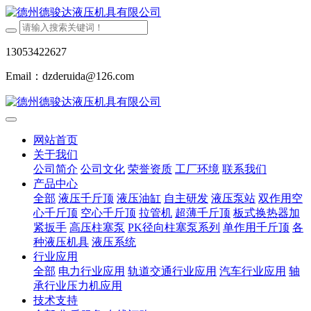
13053422627
Email：dzderuida@126.com
网站首页
关于我们
公司简介
公司文化
荣誉资质
工厂环境
联系我们
产品中心
全部
液压千斤顶
液压油缸
自主研发
液压泵站
双作用空
心千斤顶
空心千斤顶
拉管机
超薄千斤顶
板式换热器加
紧扳手
高压柱塞泵
PK径向柱塞泵系列
单作用千斤顶
各
种液压机具
液压系统
行业应用
全部
电力行业应用
轨道交通行业应用
汽车行业应用
轴
承行业压力机应用
技术支持