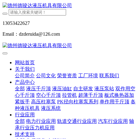
13053422627
Email：dzderuida@126.com
网站首页
关于我们
公司简介
公司文化
荣誉资质
工厂环境
联系我们
产品中心
全部
液压千斤顶
液压油缸
自主研发
液压泵站
双作用空
心千斤顶
空心千斤顶
拉管机
超薄千斤顶
板式换热器加
紧扳手
高压柱塞泵
PK径向柱塞泵系列
单作用千斤顶
各
种液压机具
液压系统
行业应用
全部
电力行业应用
轨道交通行业应用
汽车行业应用
轴
承行业压力机应用
技术支持