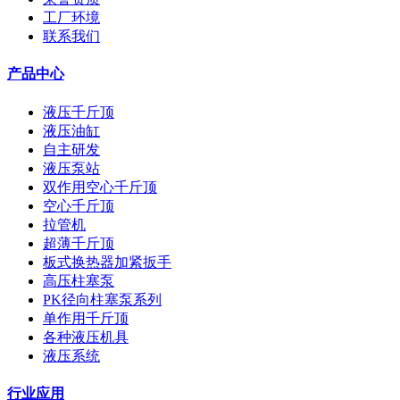
工厂环境
联系我们
产品中心
液压千斤顶
液压油缸
自主研发
液压泵站
双作用空心千斤顶
空心千斤顶
拉管机
超薄千斤顶
板式换热器加紧扳手
高压柱塞泵
PK径向柱塞泵系列
单作用千斤顶
各种液压机具
液压系统
行业应用