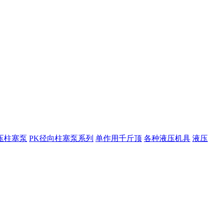
压柱塞泵
PK径向柱塞泵系列
单作用千斤顶
各种液压机具
液压