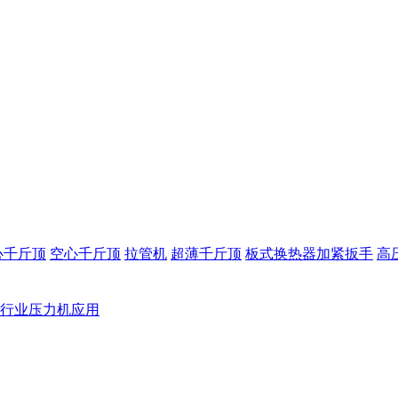
心千斤顶
空心千斤顶
拉管机
超薄千斤顶
板式换热器加紧扳手
高
行业压力机应用