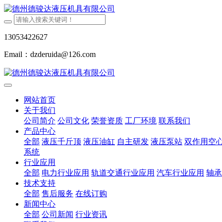
13053422627
Email：dzderuida@126.com
网站首页
关于我们
公司简介
公司文化
荣誉资质
工厂环境
联系我们
产品中心
全部
液压千斤顶
液压油缸
自主研发
液压泵站
双作用空
系统
行业应用
全部
电力行业应用
轨道交通行业应用
汽车行业应用
轴承
技术支持
全部
售后服务
在线订购
新闻中心
全部
公司新闻
行业资讯