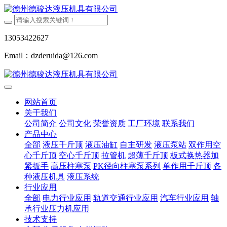
13053422627
Email：dzderuida@126.com
网站首页
关于我们
公司简介
公司文化
荣誉资质
工厂环境
联系我们
产品中心
全部
液压千斤顶
液压油缸
自主研发
液压泵站
双作用空
心千斤顶
空心千斤顶
拉管机
超薄千斤顶
板式换热器加
紧扳手
高压柱塞泵
PK径向柱塞泵系列
单作用千斤顶
各
种液压机具
液压系统
行业应用
全部
电力行业应用
轨道交通行业应用
汽车行业应用
轴
承行业压力机应用
技术支持