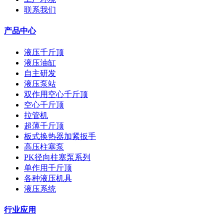
联系我们
产品中心
液压千斤顶
液压油缸
自主研发
液压泵站
双作用空心千斤顶
空心千斤顶
拉管机
超薄千斤顶
板式换热器加紧扳手
高压柱塞泵
PK径向柱塞泵系列
单作用千斤顶
各种液压机具
液压系统
行业应用