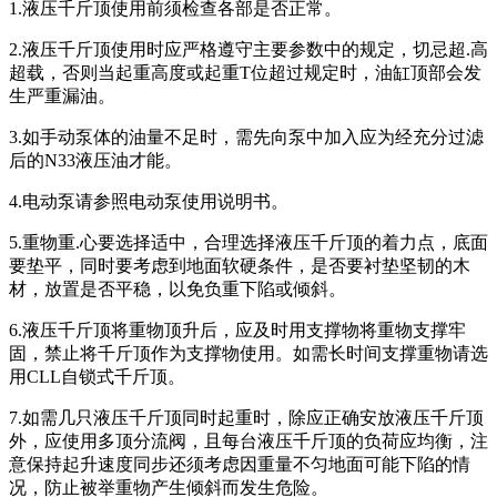
1.液压千斤顶使用前须检查各部是否正常。
2.液压千斤顶使用时应严格遵守主要参数中的规定，切忌超.高
超载，否则当起重高度或起重T位超过规定时，油缸顶部会发
生严重漏油。
3.如手动泵体的油量不足时，需先向泵中加入应为经充分过滤
后的N33液压油才能。
4.电动泵请参照电动泵使用说明书。
5.重物重.心要选择适中，合理选择液压千斤顶的着力点，底面
要垫平，同时要考虑到地面软硬条件，是否要衬垫坚韧的木
材，放置是否平稳，以免负重下陷或倾斜。
6.液压千斤顶将重物顶升后，应及时用支撑物将重物支撑牢
固，禁止将千斤顶作为支撑物使用。如需长时间支撑重物请选
用CLL自锁式千斤顶。
7.如需几只液压千斤顶同时起重时，除应正确安放液压千斤顶
外，应使用多顶分流阀，且每台液压千斤顶的负荷应均衡，注
意保持起升速度同步还须考虑因重量不匀地面可能下陷的情
况，防止被举重物产生倾斜而发生危险。