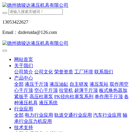
13053422627
Email：dzderuida@126.com
网站首页
关于我们
公司简介
公司文化
荣誉资质
工厂环境
联系我们
产品中心
全部
液压千斤顶
液压油缸
自主研发
液压泵站
双作用空
心千斤顶
空心千斤顶
拉管机
超薄千斤顶
板式换热器加
紧扳手
高压柱塞泵
PK径向柱塞泵系列
单作用千斤顶
各
种液压机具
液压系统
行业应用
全部
电力行业应用
轨道交通行业应用
汽车行业应用
轴
承行业压力机应用
技术支持