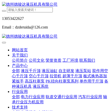
13053422627
Email：dzderuida@126.com
网站首页
关于我们
公司简介
公司文化
荣誉资质
工厂环境
联系我们
产品中心
全部
液压千斤顶
液压油缸
自主研发
液压泵站
双作用空
心千斤顶
空心千斤顶
拉管机
超薄千斤顶
板式换热器加
紧扳手
高压柱塞泵
PK径向柱塞泵系列
单作用千斤顶
各
种液压机具
液压系统
行业应用
全部
电力行业应用
轨道交通行业应用
汽车行业应用
轴
承行业压力机应用
技术支持