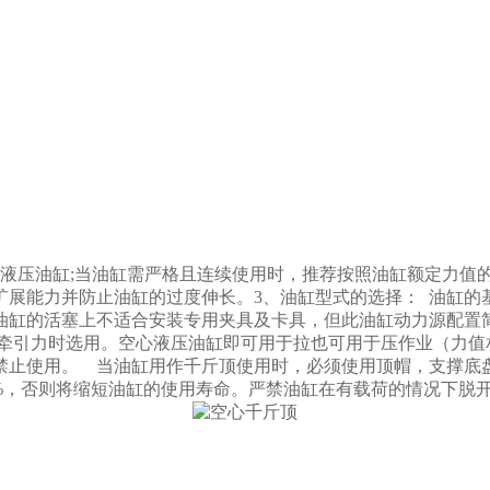
液压油缸;当油缸需严格且连续使用时，推荐按照油缸额定力值的7
扩展能力并防止油缸的过度伸长。3、油缸型式的选择： 油缸的
油缸的活塞上不适合安装专用夹具及卡具，但此油缸动力源配置
牵引力时选用。空心液压油缸即可用于拉也可用于压作业（力值
禁止使用。 当油缸用作千斤顶使用时，必须使用顶帽，支撑底
%，否则将缩短油缸的使用寿命。严禁油缸在有载荷的情况下脱