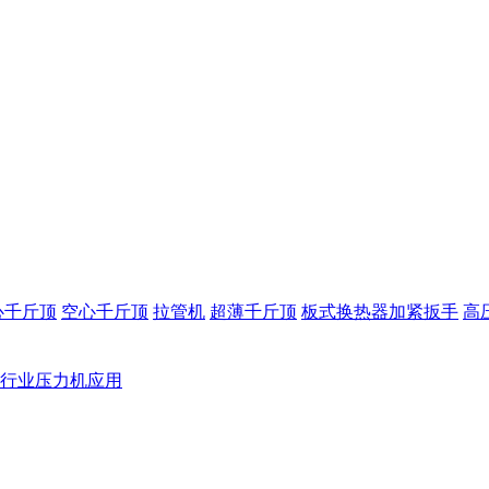
心千斤顶
空心千斤顶
拉管机
超薄千斤顶
板式换热器加紧扳手
高
行业压力机应用