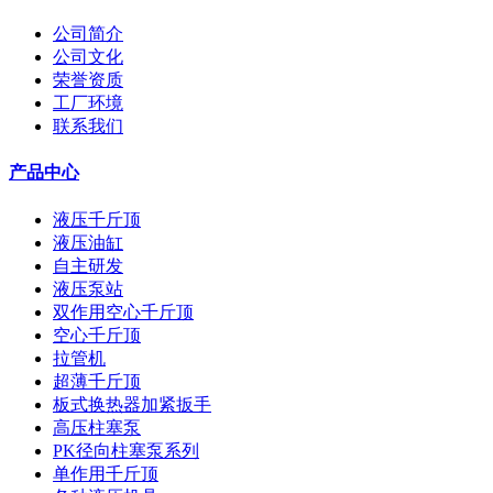
公司简介
公司文化
荣誉资质
工厂环境
联系我们
产品中心
液压千斤顶
液压油缸
自主研发
液压泵站
双作用空心千斤顶
空心千斤顶
拉管机
超薄千斤顶
板式换热器加紧扳手
高压柱塞泵
PK径向柱塞泵系列
单作用千斤顶