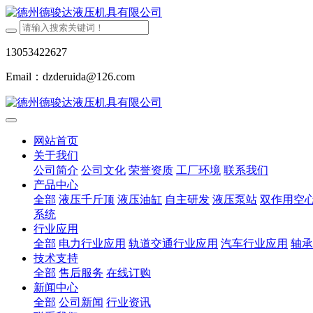
13053422627
Email：dzderuida@126.com
网站首页
关于我们
公司简介
公司文化
荣誉资质
工厂环境
联系我们
产品中心
全部
液压千斤顶
液压油缸
自主研发
液压泵站
双作用空
系统
行业应用
全部
电力行业应用
轨道交通行业应用
汽车行业应用
轴承
技术支持
全部
售后服务
在线订购
新闻中心
全部
公司新闻
行业资讯