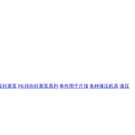
压柱塞泵
PK径向柱塞泵系列
单作用千斤顶
各种液压机具
液压