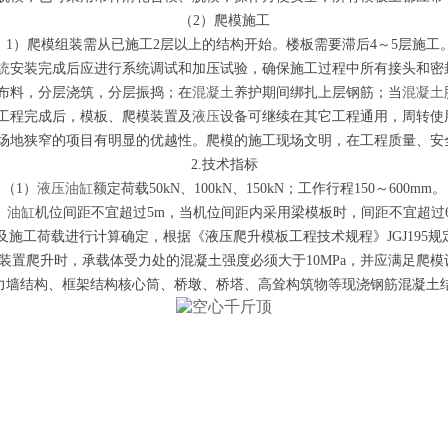
（2）爬模施工
1）爬模组装需从已施工2层以上的结构开始。楼板需要滞后4～5层施工
统
安装完成后应进行系统调试和加压试验，确保施工过程中所有接头和密
布料，分层浇筑，分层振捣；在
混凝土
养护期间绑扎上层钢筋；当
混凝土
工程完成后，模板、爬模装置及
液压
设备可继续在其它工程通用，周转使
场地狭窄的项目有明显的优越性。爬模的施工现场文明，在工程质量、安
2.技术指标
（1）
液压油缸
额定荷载50kN、100kN、150kN；工作行程150～600mm。
）
油缸
机位间距不宜超过5m，当机位间距内采用梁模板时，间距不宜超过
施工荷载进行计算确定，根据《液压爬升模板工程技术规程》JGJ195规
模装置爬升时，承载体受力处的混凝土强度必须大于10MPa，并应满足爬模
力墙结构、框架结构核心筒、桥墩、桥塔、高耸构筑物等现浇钢筋混凝土