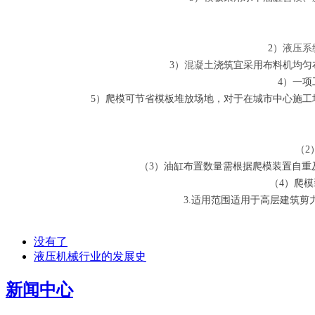
2）
液压系
3）
混凝土
浇筑宜采用布料机均匀
4）一项
5）爬模可节省模板堆放场地，对于在城市中心施工
（2
（3）油缸布置数量需根据爬模装置自重及
（4）爬
3.适用范围
适用于高层建筑剪
没有了
液压机械行业的发展史
新闻中心