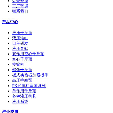
荣誉资质
工厂环境
联系我们
产品中心
液压千斤顶
液压油缸
自主研发
液压泵站
双作用空心千斤顶
空心千斤顶
拉管机
超薄千斤顶
板式换热器加紧扳手
高压柱塞泵
PK径向柱塞泵系列
单作用千斤顶
各种液压机具
液压系统
行业应用