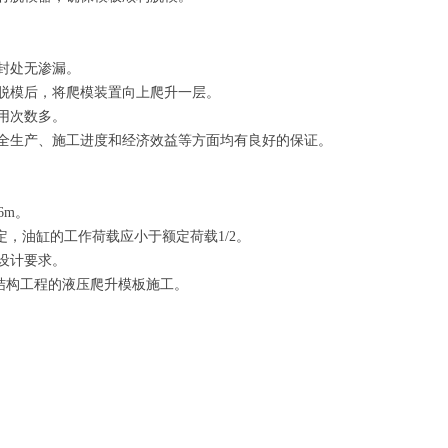
。
封处无渗漏。
脱模后，将爬模装置向上爬升一层。
用次数多。
全生产、施工进度和经济效益等方面均有良好的保证。
6m。
定，油缸的工作荷载应小于额定荷载1/2。
设计要求。
结构工程的液压爬升模板施工。