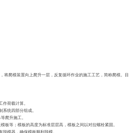
，将爬模装置向上爬升一层，反复循环作业的施工工艺，简称爬模。目
工作荷载计算。
制系统四部分组成。
吊等爬升施工。
板模板等；模板的高度为标准层层高，模板之间以对拉螺栓紧固。
有脱模器，确保模板顺利脱模。