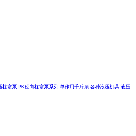
压柱塞泵
PK径向柱塞泵系列
单作用千斤顶
各种液压机具
液压