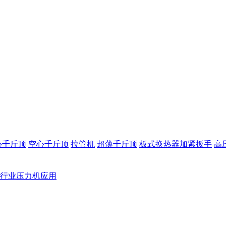
心千斤顶
空心千斤顶
拉管机
超薄千斤顶
板式换热器加紧扳手
高
行业压力机应用