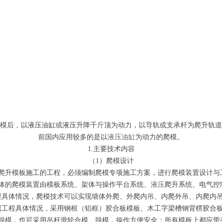
脱模后，以液压油缸或液压升降千斤顶为动力，以导轨或支承杆为爬升轨道
前国内应用较多的是以
液压油缸
为动力的爬模。
1.主要技术内容
（1）爬模设计
爬升模板施工的工程，必须编制爬模专项施工方案，进行爬模装置设计与
体的爬模装置由模板系统、架体与操作平台系统、
液压
爬升系统、电气控
具体情况，爬模技术可以实现墙体外爬、外爬内吊、内爬外吊、内爬内
工程具体情况，采用钢框（铝框）胶合板模板、木工字梁槽钢背楞胶合
脱模，也可采用吊杆滑轮合模、脱模，操作方便安全；所有模板上都应带