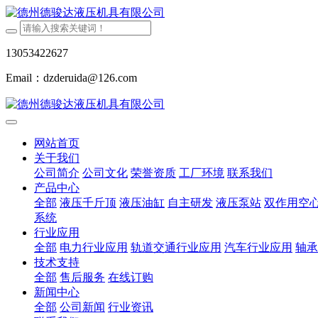
13053422627
Email：dzderuida@126.com
网站首页
关于我们
公司简介
公司文化
荣誉资质
工厂环境
联系我们
产品中心
全部
液压千斤顶
液压油缸
自主研发
液压泵站
双作用空
系统
行业应用
全部
电力行业应用
轨道交通行业应用
汽车行业应用
轴承
技术支持
全部
售后服务
在线订购
新闻中心
全部
公司新闻
行业资讯