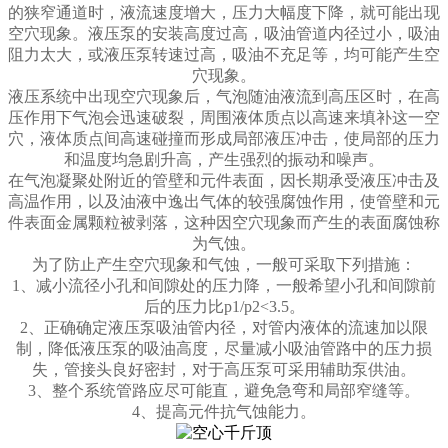
的狭窄通道时，液流速度增大，压力大幅度下降，就可能出现
空穴现象。液压泵的安装高度过高，吸油管道内径过小，吸油
阻力太大，或液压泵转速过高，吸油不充足等，均可能产生空
穴现象。
液压系统中出现空穴现象后，气泡随油液流到高压区时，在高
压作用下气泡会迅速破裂，周围液体质点以高速来填补这一空
穴，液体质点间高速碰撞而形成局部液压冲击，使局部的压力
和温度均急剧升高，产生强烈的振动和噪声。
在气泡凝聚处附近的管壁和元件表面，因长期承受液压冲击及
高温作用，以及油液中逸出气体的较强腐蚀作用，使管壁和元
件表面金属颗粒被剥落，这种因空穴现象而产生的表面腐蚀称
为气蚀。
为了防止产生空穴现象和气蚀，一般可采取下列措施：
1、减小流径小孔和间隙处的压力降，一般希望小孔和间隙前
后的压力比p1/p2<3.5。
2、正确确定液压泵吸油管内径，对管内液体的流速加以限
制，降低液压泵的吸油高度，尽量减小吸油管路中的压力损
失，管接头良好密封，对于高压泵可采用辅助泵供油。
3、整个系统管路应尽可能直，避免急弯和局部窄缝等。
4、提高元件抗气蚀能力。