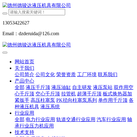
13053422627
Email：dzderuida@126.com
网站首页
关于我们
公司简介
公司文化
荣誉资质
工厂环境
联系我们
产品中心
全部
液压千斤顶
液压油缸
自主研发
液压泵站
双作用空
心千斤顶
空心千斤顶
拉管机
超薄千斤顶
板式换热器加
紧扳手
高压柱塞泵
PK径向柱塞泵系列
单作用千斤顶
各
种液压机具
液压系统
行业应用
全部
电力行业应用
轨道交通行业应用
汽车行业应用
轴
承行业压力机应用
技术支持