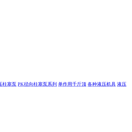
压柱塞泵
PK径向柱塞泵系列
单作用千斤顶
各种液压机具
液压