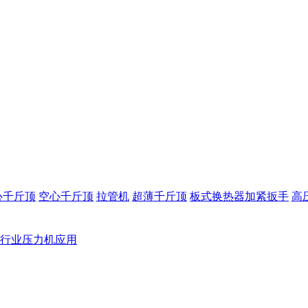
心千斤顶
空心千斤顶
拉管机
超薄千斤顶
板式换热器加紧扳手
高
行业压力机应用