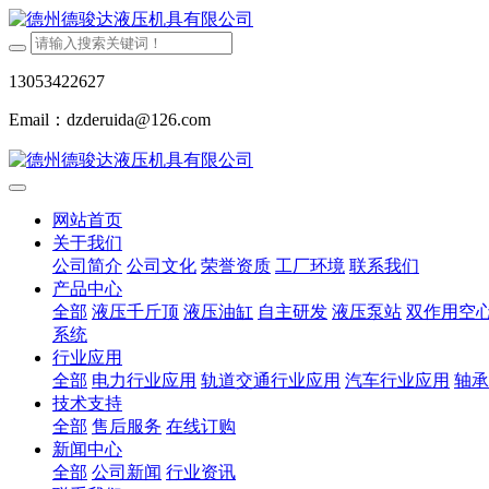
13053422627
Email：dzderuida@126.com
网站首页
关于我们
公司简介
公司文化
荣誉资质
工厂环境
联系我们
产品中心
全部
液压千斤顶
液压油缸
自主研发
液压泵站
双作用空
系统
行业应用
全部
电力行业应用
轨道交通行业应用
汽车行业应用
轴承
技术支持
全部
售后服务
在线订购
新闻中心
全部
公司新闻
行业资讯