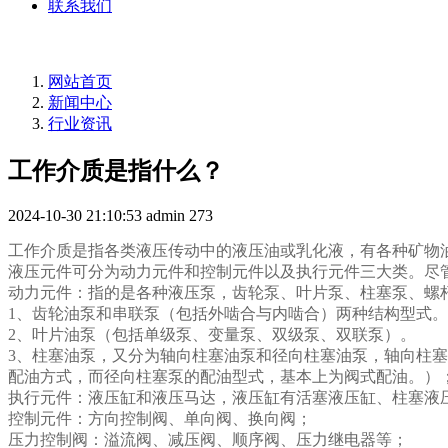
联系我们
网站首页
新闻中心
行业资讯
工作介质是指什么？
2024-10-30 21:10:53
admin
273
工作介质是指各类
液压
传动中的液压油或乳化液，有各种矿物
液压
元件可分为动力元件和控制元件以及执行元件三大类。尽
动力元件：指的是各种
液压泵
，齿轮泵、叶片泵、柱塞泵、螺
1、齿轮油泵和串联泵（包括外啮合与内啮合）两种结构型式。
2、叶片油泵（包括单级泵、变量泵、双级泵、双联泵）。
3、柱塞油泵，又分为轴向柱塞油泵和径向柱塞油泵，轴向柱
配油方式，而径向柱塞泵的配油型式，基本上为阀式配油。）
执行元件：液压缸和液压马达，
液压缸
有活塞液压缸、柱塞
液
控制元件：方向控制阀、单向阀、换向阀；
压力控制阀：溢流阀、减压阀、顺序阀、压力继电器等；