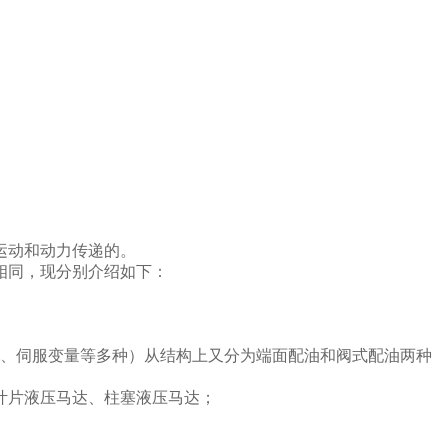
运动和动力传递的。
相同，现分别介绍如下：
量、伺服变量等多种）从结构上又分为端面配油和阀式配油两种
叶片
液压
马达、柱塞液压马达；