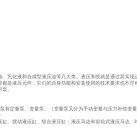
油、乳化液和合成型液压油等几大类。
液压系统
就是通过其实现
管都是
液压
元件，它们的自身功能和安装使用的技术要求也不尽
杆泵。
塞泵有定量泵、变量泵、（变量泵又分为手动变量与压力补偿变
；
压缸
、摆动
液压缸
、组合
液压缸
；
液压
马达有齿轮式液压马达、