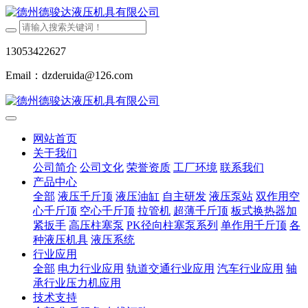
13053422627
Email：dzderuida@126.com
网站首页
关于我们
公司简介
公司文化
荣誉资质
工厂环境
联系我们
产品中心
全部
液压千斤顶
液压油缸
自主研发
液压泵站
双作用空
心千斤顶
空心千斤顶
拉管机
超薄千斤顶
板式换热器加
紧扳手
高压柱塞泵
PK径向柱塞泵系列
单作用千斤顶
各
种液压机具
液压系统
行业应用
全部
电力行业应用
轨道交通行业应用
汽车行业应用
轴
承行业压力机应用
技术支持