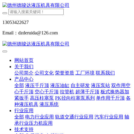
13053422627
Email：dzderuida@126.com
网站首页
关于我们
公司简介
公司文化
荣誉资质
工厂环境
联系我们
产品中心
全部
液压千斤顶
液压油缸
自主研发
液压泵站
双作用空
心千斤顶
空心千斤顶
拉管机
超薄千斤顶
板式换热器加
紧扳手
高压柱塞泵
PK径向柱塞泵系列
单作用千斤顶
各
种液压机具
液压系统
行业应用
全部
电力行业应用
轨道交通行业应用
汽车行业应用
轴
承行业压力机应用
技术支持