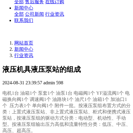
全部
售后服务
在线订购
新闻中心
全部
公司新闻
行业资讯
联系我们
网站首页
新闻中心
行业资讯
液压机具液压泵站的组成
2024-08-31 23:39:57
admin
598
电机1台 油箱1个 泵套1个 油泵1台 电磁阀1个 YF溢流阀1个 电
磁换向阀1个 调速阀1个 油路块1个 油尺1个 油箱1个 加油口1
个 压力表1个 单向阀1个 附件一批。按液压泵组布置方式的分
类：上置式
液压泵站
、非上置式
液压泵站
、柜式和便携式
液压
泵站
，按
液压泵
组的驱动方式分类：电动型、机动性、手动
型。按
液压泵
组输出压力高低和流量特性分类：低压、中压、
高压、超高压。