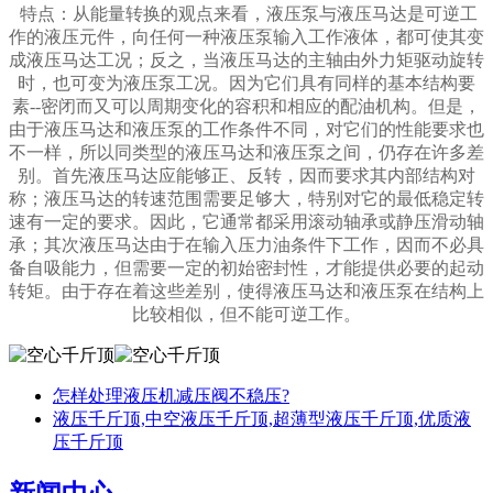
特点：从能量转换的观点来看，
液压泵
与液压马达是可逆工
作的
液压元件
，向任何一种液压泵输入工作液体，都可使其变
成液压马达工况；反之，当液压马达的主轴由外力矩驱动旋转
时，也可变为液压泵工况。因为它们具有同样的基本结构要
素--密闭而又可以周期变化的容积和相应的配油机构。但是，
由于液压马达和液压泵的工作条件不同，对它们的性能要求也
不一样，所以同类型的液压马达和液压泵之间，仍存在许多差
别。首先
液压马达
应能够正、反转，因而要求其内部结构对
称；液压马达的转速范围需要足够大，特别对它的最低稳定转
速有一定的要求。因此，它通常都采用滚动轴承或静压滑动轴
承；其次液压马达由于在输入压力油条件下工作，因而不必具
备自吸能力，但需要一定的初始密封性，才能提供必要的起动
转矩。由于存在着这些差别，使得液压马达和液压泵在结构上
比较相似，但不能可逆工作。
怎样处理液压机减压阀不稳压?
液压千斤顶,中空液压千斤顶,超薄型液压千斤顶,优质液
压千斤顶