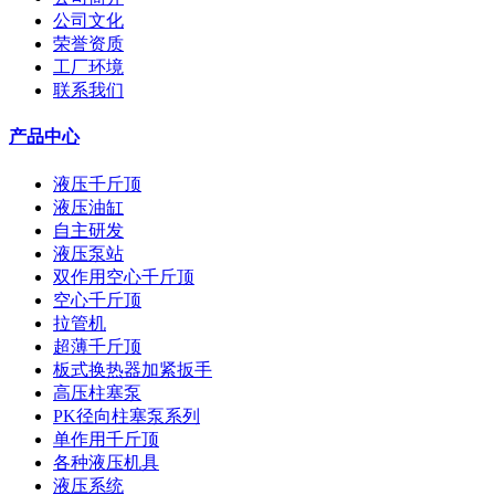
公司文化
荣誉资质
工厂环境
联系我们
产品中心
液压千斤顶
液压油缸
自主研发
液压泵站
双作用空心千斤顶
空心千斤顶
拉管机
超薄千斤顶
板式换热器加紧扳手
高压柱塞泵
PK径向柱塞泵系列
单作用千斤顶
各种液压机具
液压系统