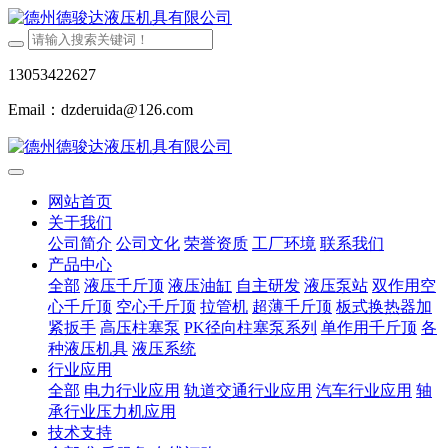
13053422627
Email：dzderuida@126.com
网站首页
关于我们
公司简介
公司文化
荣誉资质
工厂环境
联系我们
产品中心
全部
液压千斤顶
液压油缸
自主研发
液压泵站
双作用空
心千斤顶
空心千斤顶
拉管机
超薄千斤顶
板式换热器加
紧扳手
高压柱塞泵
PK径向柱塞泵系列
单作用千斤顶
各
种液压机具
液压系统
行业应用
全部
电力行业应用
轨道交通行业应用
汽车行业应用
轴
承行业压力机应用
技术支持