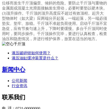
位移而发生千斤顶偏歪、倾斜的危险。要防止千斤顶与重物的
金属面或混凝土光滑面接触发生滑动，必要时要垫以硬木块。
(3)顶升操作。千斤顶的顶升高度应不超过有效顶程。起升大
型物体时（如大梁）应两端分开起落，一端起落，另一端必须
垫实、垫牢、放稳。
千斤顶
不准超负荷使用。启动千斤顶不宜
急促，应有节奏匀速上升，下降时要缓慢。多台
千斤顶
同时使
用时，要同步操作。千斤顶操作完毕，要进行认真检查，检查
油压和隐患情况，并进行维护保养，放置在适当的地方。
液压破碎钳如何使用？
液压油缸缓冲装置是什么？
新闻中心
公司新闻
行业资讯
联系我们
电 话：0731-00000000