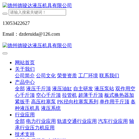
13053422627
Email：dzderuida@126.com
网站首页
关于我们
公司简介
公司文化
荣誉资质
工厂环境
联系我们
产品中心
全部
液压千斤顶
液压油缸
自主研发
液压泵站
双作用空
心千斤顶
空心千斤顶
拉管机
超薄千斤顶
板式换热器加
紧扳手
高压柱塞泵
PK径向柱塞泵系列
单作用千斤顶
各
种液压机具
液压系统
行业应用
全部
电力行业应用
轨道交通行业应用
汽车行业应用
轴
承行业压力机应用
技术支持