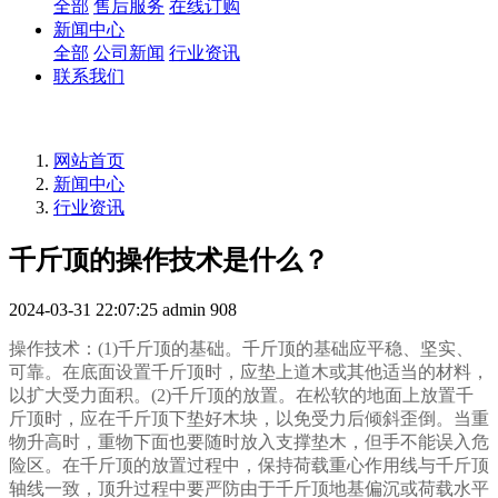
全部
售后服务
在线订购
新闻中心
全部
公司新闻
行业资讯
联系我们
网站首页
新闻中心
行业资讯
千斤顶的操作技术是什么？
2024-03-31 22:07:25
admin
908
操作技术：(1)
千斤顶
的基础。千斤顶的基础应平稳、坚实、
可靠。在底面设置千斤顶时，应垫上道木或其他适当的材料，
以扩大受力面积。(2)千斤顶的放置。在松软的地面上放置千
斤顶时，应在千斤顶下垫好木块，以免受力后倾斜歪倒。当重
物升高时，重物下面也要随时放入支撑垫木，但手不能误入危
险区。在千斤顶的放置过程中，保持荷载重心作用线与千斤顶
轴线一致，顶升过程中要严防由于千斤顶地基偏沉或荷载水平