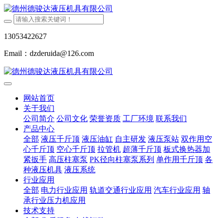
13053422627
Email：dzderuida@126.com
网站首页
关于我们
公司简介
公司文化
荣誉资质
工厂环境
联系我们
产品中心
全部
液压千斤顶
液压油缸
自主研发
液压泵站
双作用空
心千斤顶
空心千斤顶
拉管机
超薄千斤顶
板式换热器加
紧扳手
高压柱塞泵
PK径向柱塞泵系列
单作用千斤顶
各
种液压机具
液压系统
行业应用
全部
电力行业应用
轨道交通行业应用
汽车行业应用
轴
承行业压力机应用
技术支持