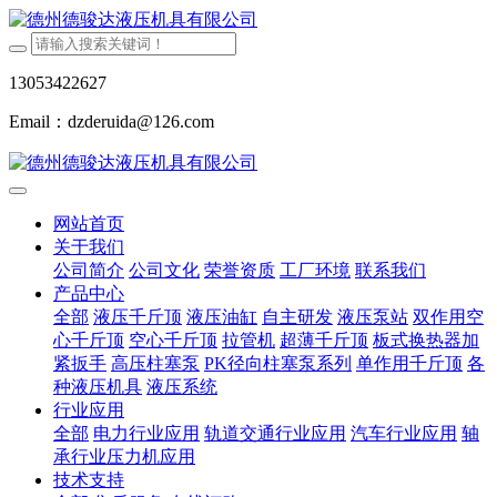
13053422627
Email：dzderuida@126.com
网站首页
关于我们
公司简介
公司文化
荣誉资质
工厂环境
联系我们
产品中心
全部
液压千斤顶
液压油缸
自主研发
液压泵站
双作用空
心千斤顶
空心千斤顶
拉管机
超薄千斤顶
板式换热器加
紧扳手
高压柱塞泵
PK径向柱塞泵系列
单作用千斤顶
各
种液压机具
液压系统
行业应用
全部
电力行业应用
轨道交通行业应用
汽车行业应用
轴
承行业压力机应用
技术支持