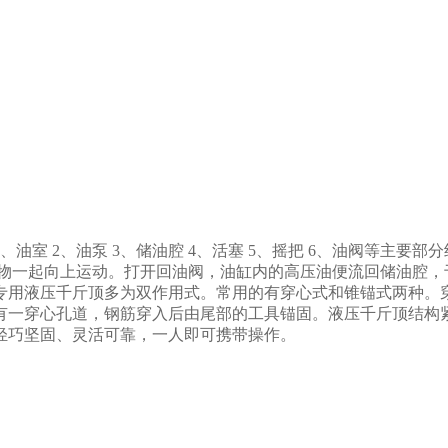
油室 2、油泵 3、储油腔 4、活塞 5、摇把 6、油阀等主要
重物一起向上运动。打开回油阀，油缸内的高压油便流回储油腔，
专用液压千斤顶多为双作用式。常用的有穿心式和锥锚式两种。
有一穿心孔道，钢筋穿入后由尾部的工具锚固。液压千斤顶结构
轻巧坚固、灵活可靠，一人即可携带操作。