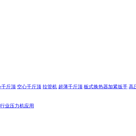
心千斤顶
空心千斤顶
拉管机
超薄千斤顶
板式换热器加紧扳手
高
行业压力机应用