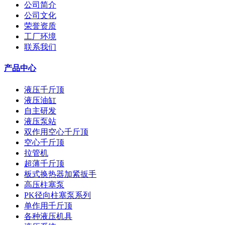
公司简介
公司文化
荣誉资质
工厂环境
联系我们
产品中心
液压千斤顶
液压油缸
自主研发
液压泵站
双作用空心千斤顶
空心千斤顶
拉管机
超薄千斤顶
板式换热器加紧扳手
高压柱塞泵
PK径向柱塞泵系列
单作用千斤顶
各种液压机具