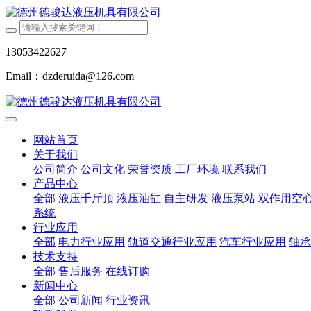
13053422627
Email：dzderuida@126.com
网站首页
关于我们
公司简介
公司文化
荣誉资质
工厂环境
联系我们
产品中心
全部
液压千斤顶
液压油缸
自主研发
液压泵站
双作用空
系统
行业应用
全部
电力行业应用
轨道交通行业应用
汽车行业应用
轴承
技术支持
全部
售后服务
在线订购
新闻中心
全部
公司新闻
行业资讯