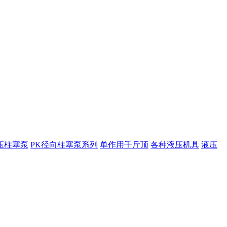
压柱塞泵
PK径向柱塞泵系列
单作用千斤顶
各种液压机具
液压