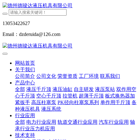
13053422627
Email：dzderuida@126.com
网站首页
关于我们
公司简介
公司文化
荣誉资质
工厂环境
联系我们
产品中心
全部
液压千斤顶
液压油缸
自主研发
液压泵站
双作用空
心千斤顶
空心千斤顶
拉管机
超薄千斤顶
板式换热器加
紧扳手
高压柱塞泵
PK径向柱塞泵系列
单作用千斤顶
各
种液压机具
液压系统
行业应用
全部
电力行业应用
轨道交通行业应用
汽车行业应用
轴
承行业压力机应用
技术支持