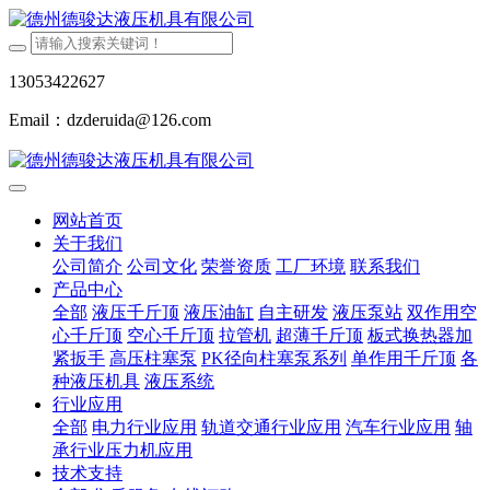
13053422627
Email：dzderuida@126.com
网站首页
关于我们
公司简介
公司文化
荣誉资质
工厂环境
联系我们
产品中心
全部
液压千斤顶
液压油缸
自主研发
液压泵站
双作用空
心千斤顶
空心千斤顶
拉管机
超薄千斤顶
板式换热器加
紧扳手
高压柱塞泵
PK径向柱塞泵系列
单作用千斤顶
各
种液压机具
液压系统
行业应用
全部
电力行业应用
轨道交通行业应用
汽车行业应用
轴
承行业压力机应用
技术支持