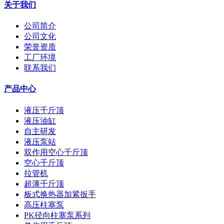
关于我们
公司简介
公司文化
荣誉资质
工厂环境
联系我们
产品中心
液压千斤顶
液压油缸
自主研发
液压泵站
双作用空心千斤顶
空心千斤顶
拉管机
超薄千斤顶
板式换热器加紧扳手
高压柱塞泵
PK径向柱塞泵系列