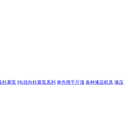
压柱塞泵
PK径向柱塞泵系列
单作用千斤顶
各种液压机具
液压