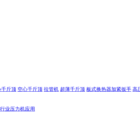
心千斤顶
空心千斤顶
拉管机
超薄千斤顶
板式换热器加紧扳手
高
行业压力机应用