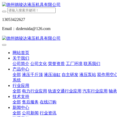
13053422627
Email：dzderuida@126.com
网站首页
关于我们
公司简介
公司文化
荣誉资质
工厂环境
联系我们
产品中心
全部
液压千斤顶
液压油缸
自主研发
液压泵站
双作用空
系统
行业应用
全部
电力行业应用
轨道交通行业应用
汽车行业应用
轴承
技术支持
全部
售后服务
在线订购
新闻中心
全部
公司新闻
行业资讯