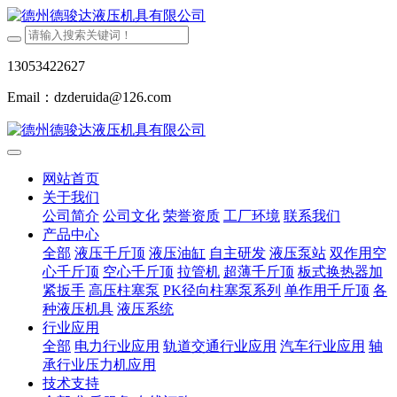
13053422627
Email：dzderuida@126.com
网站首页
关于我们
公司简介
公司文化
荣誉资质
工厂环境
联系我们
产品中心
全部
液压千斤顶
液压油缸
自主研发
液压泵站
双作用空
心千斤顶
空心千斤顶
拉管机
超薄千斤顶
板式换热器加
紧扳手
高压柱塞泵
PK径向柱塞泵系列
单作用千斤顶
各
种液压机具
液压系统
行业应用
全部
电力行业应用
轨道交通行业应用
汽车行业应用
轴
承行业压力机应用
技术支持