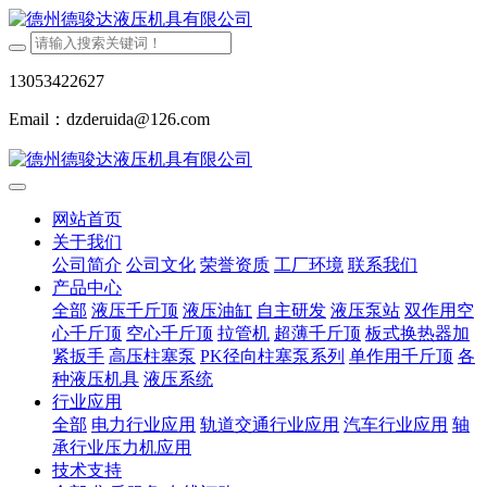
13053422627
Email：dzderuida@126.com
网站首页
关于我们
公司简介
公司文化
荣誉资质
工厂环境
联系我们
产品中心
全部
液压千斤顶
液压油缸
自主研发
液压泵站
双作用空
心千斤顶
空心千斤顶
拉管机
超薄千斤顶
板式换热器加
紧扳手
高压柱塞泵
PK径向柱塞泵系列
单作用千斤顶
各
种液压机具
液压系统
行业应用
全部
电力行业应用
轨道交通行业应用
汽车行业应用
轴
承行业压力机应用
技术支持