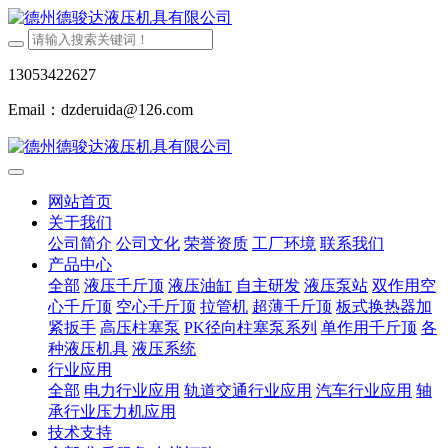
13053422627
Email：dzderuida@126.com
网站首页
关于我们
公司简介
公司文化
荣誉资质
工厂环境
联系我们
产品中心
全部
液压千斤顶
液压油缸
自主研发
液压泵站
双作用空
心千斤顶
空心千斤顶
拉管机
超薄千斤顶
板式换热器加
紧扳手
高压柱塞泵
PK径向柱塞泵系列
单作用千斤顶
各
种液压机具
液压系统
行业应用
全部
电力行业应用
轨道交通行业应用
汽车行业应用
轴
承行业压力机应用
技术支持