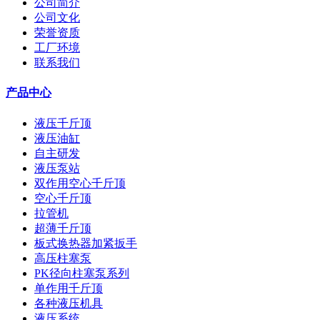
公司简介
公司文化
荣誉资质
工厂环境
联系我们
产品中心
液压千斤顶
液压油缸
自主研发
液压泵站
双作用空心千斤顶
空心千斤顶
拉管机
超薄千斤顶
板式换热器加紧扳手
高压柱塞泵
PK径向柱塞泵系列
单作用千斤顶
各种液压机具
液压系统