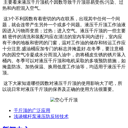
主要看来液压千斤顶机个因数导致千斤顶容易受伤:污染、过
热和内腔混入空气。
这3个不利因数有着密切的内在联系，出现其中任何一个间
题，就会连带产生另外一个或多个间题。液压千斤顶工作油液
因进入污物而变质；过热；进入空气。液压千斤顶的一些主要
精 密件的清洗和装配均应在清洁的室内车间内进行，室内应
有干净的地板和密闭的门窗，温对工作油的储存和转运工作应
十分注意.盛油桶应加专门的标志并掩盖好.在冬季，要注意桶
内勿因空气冷凝成水分而混入油中，勿将桶皮生锈的锈片落入
桶内。冬季可以对液压千斤顶和电机采取的多项预防措施，如
掩盖防冻、加热保温、换用低度工作油等，均适用于液压千斤
顶。
这下大家知道哪些因数对液压千斤顶的使用影响大了吧，所
以说日常对液压千斤顶的保养及正确的使用方法很重要。
千斤顶的广泛应用
浅谈螺杆泵液压防反转技术