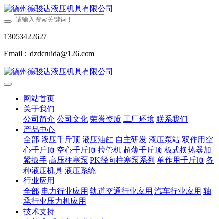
13053422627
Email：dzderuida@126.com
网站首页
关于我们
公司简介
公司文化
荣誉资质
工厂环境
联系我们
产品中心
全部
液压千斤顶
液压油缸
自主研发
液压泵站
双作用空
心千斤顶
空心千斤顶
拉管机
超薄千斤顶
板式换热器加
紧扳手
高压柱塞泵
PK径向柱塞泵系列
单作用千斤顶
各
种液压机具
液压系统
行业应用
全部
电力行业应用
轨道交通行业应用
汽车行业应用
轴
承行业压力机应用
技术支持