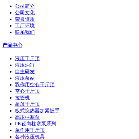
公司简介
公司文化
荣誉资质
工厂环境
联系我们
产品中心
液压千斤顶
液压油缸
自主研发
液压泵站
双作用空心千斤顶
空心千斤顶
拉管机
超薄千斤顶
板式换热器加紧扳手
高压柱塞泵
PK径向柱塞泵系列
单作用千斤顶
各种液压机具