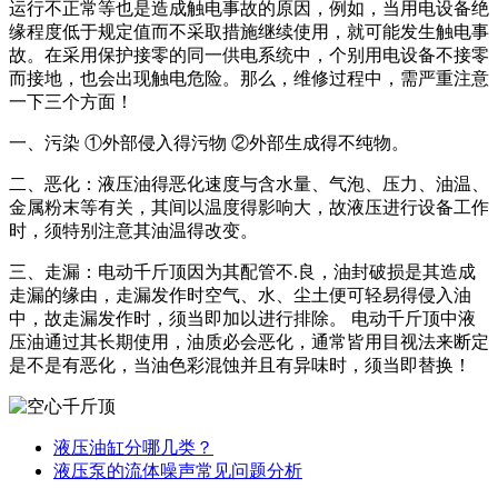
运行不正常等也是造成触电事故的原因，例如，当用电设备绝
缘程度低于规定值而不采取措施继续使用，就可能发生触电事
故。在采用保护接零的同一供电系统中，个别用电设备不接零
而接地，也会出现触电危险。那么，维修过程中，需严重注意
一下三个方面！
一、污染 ①外部侵入得污物 ②外部生成得不纯物。
二、恶化：液压油得恶化速度与含水量、气泡、压力、油温、
金属粉末等有关，其间以温度得影响大，故液压进行设备工作
时，须特别注意其油温得改变。
三、走漏：电动千斤顶因为其配管不.良，油封破损是其造成
走漏的缘由，走漏发作时空气、水、尘土便可轻易得侵入油
中，故走漏发作时，须当即加以进行排除。 电动千斤顶中液
压油通过其长期使用，油质必会恶化，通常皆用目视法来断定
是不是有恶化，当油色彩混蚀并且有异味时，须当即替换！
液压油缸分哪几类？
液压泵的流体噪声常见问题分析