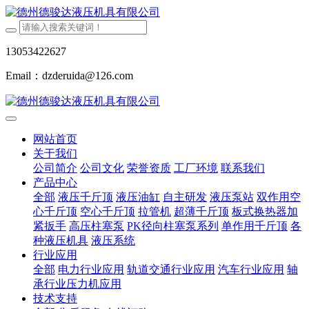
13053422627
Email：dzderuida@126.com
网站首页
关于我们
公司简介
公司文化
荣誉资质
工厂环境
联系我们
产品中心
全部
液压千斤顶
液压油缸
自主研发
液压泵站
双作用空
心千斤顶
空心千斤顶
拉管机
超薄千斤顶
板式换热器加
紧扳手
高压柱塞泵
PK径向柱塞泵系列
单作用千斤顶
各
种液压机具
液压系统
行业应用
全部
电力行业应用
轨道交通行业应用
汽车行业应用
轴
承行业压力机应用
技术支持