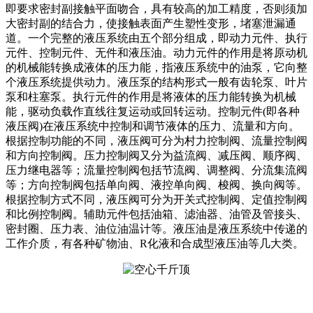
即要求密封副接触平面吻合，具有较高的加工精度，否则须加
大密封副的结合力，使接触表面产生塑性变形，堵塞泄漏通
道。一个完整的液压系统由五个部分组成，即动力元件、执行
元件、控制元件、无件和液压油。动力元件的作用是将原动机
的机械能转换成液体的压力能，指液压系统中的油泵，它向整
个液压系统提供动力。液压泵的结构形式一般有齿轮泵、叶片
泵和柱塞泵。执行元件的作用是将液体的压力能转换为机械
能，驱动负载作直线往复运动或回转运动。控制元件(即各种
液压阀)在液压系统中控制和调节液体的压力、流量和方向。
根据控制功能的不同，液压阀可分为村力控制阀、流量控制阀
和方向控制阀。压力控制阀又分为益流阀、减压阀、顺序阀、
压力继电器等；流量控制阀包括节流阀、调整阀、分流集流阀
等；方向控制阀包括单向阀、液控单向阀、梭阀、换向阀等。
根据控制方式不同，液压阀可分为开关式控制阀、定值控制阀
和比例控制阀。辅助元件包括油箱、滤油器、油管及管接头、
密封圈、压力表、油位油温计等。液压油是液压系统中传递的
工作介质，有各种矿物油、R化液和合成型液压油等几大类。