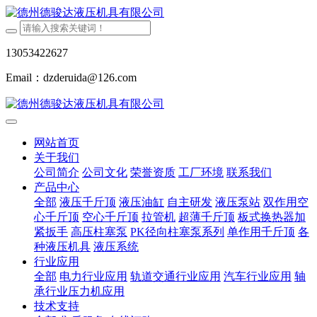
13053422627
Email：dzderuida@126.com
网站首页
关于我们
公司简介
公司文化
荣誉资质
工厂环境
联系我们
产品中心
全部
液压千斤顶
液压油缸
自主研发
液压泵站
双作用空
心千斤顶
空心千斤顶
拉管机
超薄千斤顶
板式换热器加
紧扳手
高压柱塞泵
PK径向柱塞泵系列
单作用千斤顶
各
种液压机具
液压系统
行业应用
全部
电力行业应用
轨道交通行业应用
汽车行业应用
轴
承行业压力机应用
技术支持