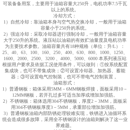
可装备备用泵，主要用于油箱容量大250升，电机功率7.5千瓦
以上的系统。
冷却方式：
1）自然冷却：靠油箱本身与空气热交换冷却，一般用于油箱
容量小于250升的系统。
2）强迫冷却：采取冷却器进行强制冷却，一般用于油箱容量
大于250升的系统。液压站以油箱的有效贮油量度及电机功率
为主要技术参数。油箱容量共有18种规格（单位：升/L）：
25、40、63、100、160、250、400、630、800、1000、1250、
1600、2000、2500、3200 、4000、5000、6000 本系列液压站
根据用户要求及依据工况使用条件，可以做到：①按系统配置
集成块，也可不带集成块；②可设置冷却器、加热器、蓄能
器；③可设置电气控制装，也可不带电气控制装置 。
油箱形式：
1）普通钢板：箱体采用5MM－6MM钢板焊接，面板采用10－
12MM钢板，若开孔过多可适当加厚或增加加强筋。
2）不锈钢板：箱体选用304不锈钢板，厚度2－3MM，面板采
用304不锈钢板厚度3－5MM，承重部位增加加强筋。
3）普通钢板油箱内部防锈处理较难实现，铁锈进入油循环系
统会造成很多故障，采用全不锈钢设计的油箱则解决了这一业
界难题。