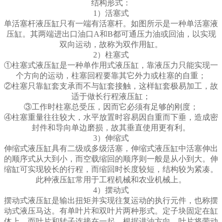
结构形式：
1）活塞式
单活塞杆液压缸只有一端有活塞杆。如图所示是一种单活塞液
压缸。其两端进出口油口A和B都可通压力油或回油，以实现
双向运动，故称为双作用缸。
2）柱塞式
①柱塞式液压缸是一种单作用式液压缸，靠液压力只能实现一
个方向的运动，柱塞回程要靠其它外力或柱塞的自重；
②柱塞只靠缸套支承而不与缸套接触，这样缸套极易加工，故
适于做长行程液压缸；
③工作时柱塞总受压，因而它必须有足够的刚度；
④柱塞重量往往较大，水平放置时容易因自重而下垂，造成密
封件和导向单边磨损，故其垂直使用更有利。
3）伸缩式
伸缩式液压缸具有二级或多级活塞，伸缩式液压缸中活塞伸出
的顺序式从大到小，而空载缩回的顺序则一般是从小到大。伸
缩缸可实现较长的行程，而缩回时长度较短，结构较为紧凑。
此种液压缸常用于工程机械和农业机械上。
4）摆动式
摆动式液压缸是输出扭矩并实现往复运动的执行元件，也称摆
动式液压马达。有单叶片和双叶片两种形式。定子块固定在缸
体上，而叶片和转子连接在一起。根据进油方向，叶片将带动